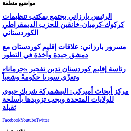
مواضيع متعلقة
الرئيس بارزاني يجتمع بمكتب تنظيمات
كركوك-كرميان-خانقين للحزب الديمقراطي
الكوردستاني
مسرور بارزاني: علاقات إقليم كوردستان مع
دمشق جيدة وآخذة في التطور
رئاسة إقليم كوردستان تدين تفجير «جرمانا»
وتعزّي سوريا حكومةً وشعباً
مركز أبحاث أميركي: البيشمركة شريك حيوي
للولايات المتحدة ويجب تزويدها بأسلحة
ثقيلة
Facebook
Youtube
Twitter